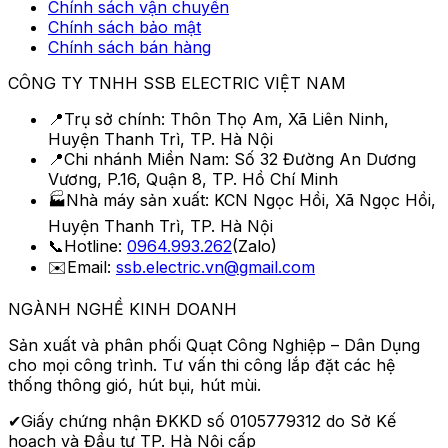
Chính sách vận chuyển
Chính sách bảo mật
Chính sách bán hàng
CÔNG TY TNHH SSB ELECTRIC VIỆT NAM
📍
Trụ sở chính:
Thôn Thọ Am, Xã Liên Ninh,
Huyện Thanh Trì, TP. Hà Nội
📍
Chi nhánh Miền Nam:
Số 32 Đường An Dương
Vương, P.16, Quận 8, TP. Hồ Chí Minh
🏭
Nhà máy sản xuất:
KCN Ngọc Hồi, Xã Ngọc Hồi,
Huyện Thanh Trì, TP. Hà Nội
📞
Hotline:
0964.993.262
(Zalo)
✉️
Email:
ssb.electric.vn@gmail.com
NGÀNH NGHỀ KINH DOANH
Sản xuất và phân phối
Quạt Công Nghiệp – Dân Dụng
cho mọi công trình. Tư vấn thi công lắp đặt các hệ
thống thông gió, hút bụi, hút mùi.
✔
Giấy chứng nhận ĐKKD số
0105779312
do Sở Kế
hoạch và Đầu tư TP. Hà Nội cấp