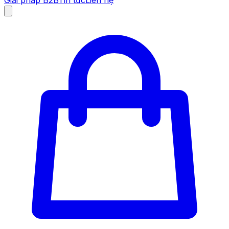
Giải pháp B2B
Tin tức
Liên hệ