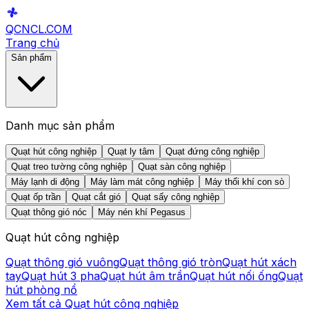
QCNCL
.COM
Trang chủ
Sản phẩm
Danh mục sản phẩm
Quạt hút công nghiệp
Quạt ly tâm
Quạt đứng công nghiệp
Quạt treo tường công nghiệp
Quạt sàn công nghiệp
Máy lạnh di động
Máy làm mát công nghiệp
Máy thổi khí con sò
Quạt ốp trần
Quạt cắt gió
Quạt sấy công nghiệp
Quạt thông gió nóc
Máy nén khí Pegasus
Quạt hút công nghiệp
Quạt thông gió vuông
Quạt thông gió tròn
Quạt hút xách
tay
Quạt hút 3 pha
Quạt hút âm trần
Quạt hút nối ống
Quạt
hút phòng nổ
Xem tất cả
Quạt hút công nghiệp