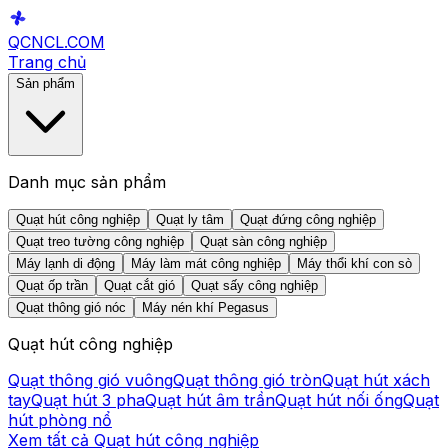
QCNCL
.COM
Trang chủ
Sản phẩm
Danh mục sản phẩm
Quạt hút công nghiệp
Quạt ly tâm
Quạt đứng công nghiệp
Quạt treo tường công nghiệp
Quạt sàn công nghiệp
Máy lạnh di động
Máy làm mát công nghiệp
Máy thổi khí con sò
Quạt ốp trần
Quạt cắt gió
Quạt sấy công nghiệp
Quạt thông gió nóc
Máy nén khí Pegasus
Quạt hút công nghiệp
Quạt thông gió vuông
Quạt thông gió tròn
Quạt hút xách
tay
Quạt hút 3 pha
Quạt hút âm trần
Quạt hút nối ống
Quạt
hút phòng nổ
Xem tất cả
Quạt hút công nghiệp