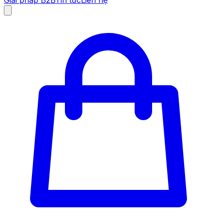
Giải pháp B2B
Tin tức
Liên hệ