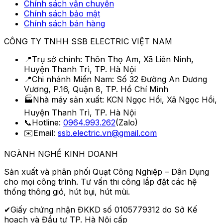
Chính sách vận chuyển
Chính sách bảo mật
Chính sách bán hàng
CÔNG TY TNHH SSB ELECTRIC VIỆT NAM
📍
Trụ sở chính:
Thôn Thọ Am, Xã Liên Ninh,
Huyện Thanh Trì, TP. Hà Nội
📍
Chi nhánh Miền Nam:
Số 32 Đường An Dương
Vương, P.16, Quận 8, TP. Hồ Chí Minh
🏭
Nhà máy sản xuất:
KCN Ngọc Hồi, Xã Ngọc Hồi,
Huyện Thanh Trì, TP. Hà Nội
📞
Hotline:
0964.993.262
(Zalo)
✉️
Email:
ssb.electric.vn@gmail.com
NGÀNH NGHỀ KINH DOANH
Sản xuất và phân phối
Quạt Công Nghiệp – Dân Dụng
cho mọi công trình. Tư vấn thi công lắp đặt các hệ
thống thông gió, hút bụi, hút mùi.
✔
Giấy chứng nhận ĐKKD số
0105779312
do Sở Kế
hoạch và Đầu tư TP. Hà Nội cấp