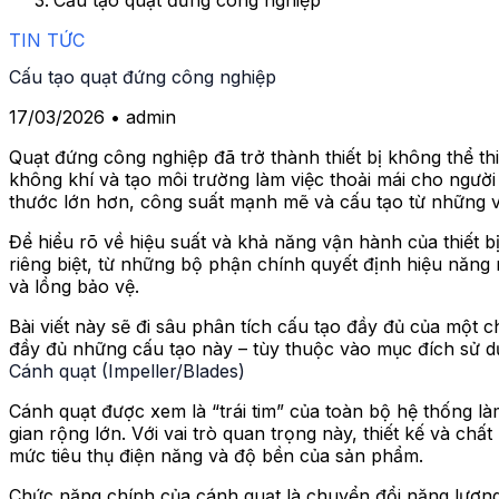
Cấu tạo quạt đứng công nghiệp
TIN TỨC
Cấu tạo quạt đứng công nghiệp
17/03/2026
• admin
Quạt đứng công nghiệp đã trở thành thiết bị không thể th
không khí và tạo môi trường làm việc thoải mái cho người
thước lớn hơn, công suất mạnh mẽ và cấu tạo từ những vật
Để hiểu rõ về hiệu suất và khả năng vận hành của thiết 
riêng biệt, từ những bộ phận chính quyết định hiệu năng
và lồng bảo vệ.
Bài viết này sẽ đi sâu phân tích cấu tạo đầy đủ của một 
đầy đủ những cấu tạo này – tùy thuộc vào mục đích sử d
Cánh quạt (Impeller/Blades)
Cánh quạt được xem là “trái tim” của toàn bộ hệ thống l
gian rộng lớn. Với vai trò quan trọng này, thiết kế và ch
mức tiêu thụ điện năng và độ bền của sản phẩm.
Chức năng chính của cánh quạt là chuyển đổi năng lượng