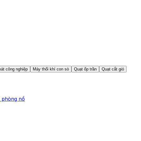
át công nghiệp
Máy thổi khí con sò
Quạt ốp trần
Quạt cắt gió
t phòng nổ