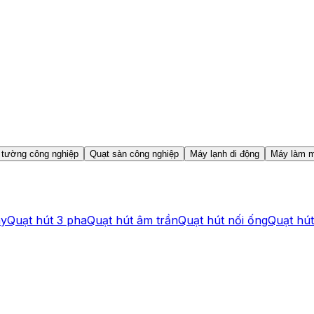
 tường công nghiệp
Quạt sàn công nghiệp
Máy lạnh di động
Máy làm m
ay
Quạt hút 3 pha
Quạt hút âm trần
Quạt hút nối ống
Quạt hú