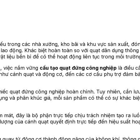
iếu trong các nhà xưởng, kho bãi và khu vực sản xuất, đóng
 lao động. Khác biệt hoàn toàn so với quạt dân dụng thông
 liệu bền bỉ để có thể hoạt động liên tục trong môi trườn
bị, việc nắm vững
cấu tạo quạt đứng công nghiệp
là điều c
 như cánh quạt và động cơ, đến các cơ cấu phụ trợ đảm bả
chiếc quạt đứng công nghiệp hoàn chỉnh. Tuy nhiên, cần lư
ụng và phân khúc giá, mỗi sản phẩm có thể có sự khác biệ
àm mát, đây là bộ phận trực tiếp chịu trách nhiệm tạo ra 
ất lượng của cánh quạt quyết định trực tiếp đến hiệu suất h
 quay từ động cơ thành động năng của không khí, thông q